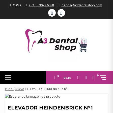
Skip
CDMX
+52 55 3077 6958
tienda@a3dentalshop.com
to
FACEBOOK
INSTAGRAM
content
Primary
0
0
$0.00
Menu
Inicio
/
Nuevo
/ ELEVADOR HEINDENBRICK N°1
ELEVADOR HEINDENBRICK N°1