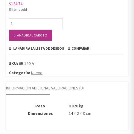
$
124.74
5 items sold
ELEVADOR
HEINDENBRICK
N°1
AÑADIR AL CARRITO
cantidad
AÑADIR A LA LISTA DE DESEOS
COMPARAR
SKU:
6B 140-A
Categoría:
Nuevo
INFORMACIÓN ADICIONAL
VALORACIONES (0)
Peso
0.020 kg
Dimensiones
14 × 2 × 3 cm