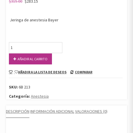
$
315.00
$
283.15
Jeringa de anestesia Bayer
JERINGA
TIPO
BAYER
AÑADIR AL CARRITO
ARTICULADA
(SIN
AÑADIR A LA LISTA DE DESEOS
COMPARAR
SUCTOR)
cantidad
SKU:
6B 213
Categoría:
Anestesia
DESCRIPCIÓN
INFORMACIÓN ADICIONAL
VALORACIONES (0)