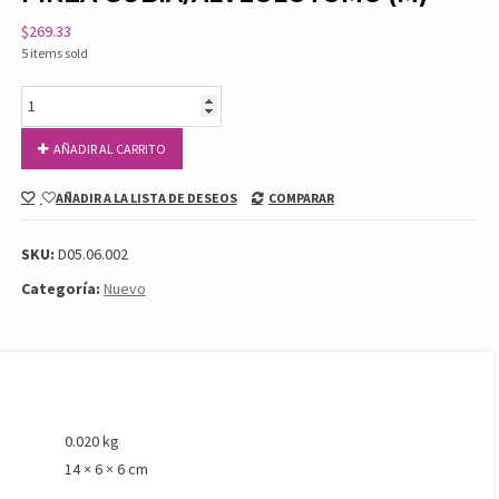
$
269.33
5 items sold
PINZA
GUBIA/ALVEOLOTOMO
(M)
AÑADIR AL CARRITO
cantidad
AÑADIR A LA LISTA DE DESEOS
COMPARAR
SKU:
D05.06.002
Categoría:
Nuevo
0.020 kg
14 × 6 × 6 cm