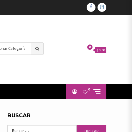
FACEBOOK
INSTAGRAM
Search
0
$0.00
for:
0
BUSCAR
Buscar: