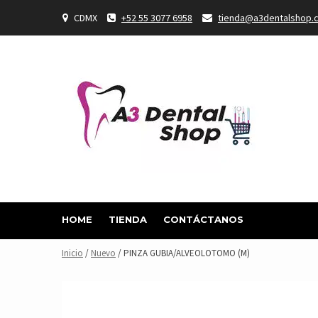
Skip
CDMX
+52 55 3077 6958
tienda@a3dentalshop.
to
content
HOME
TIENDA
CONTÁCTANOS
Inicio
/
Nuevo
/ PINZA GUBIA/ALVEOLOTOMO (M)