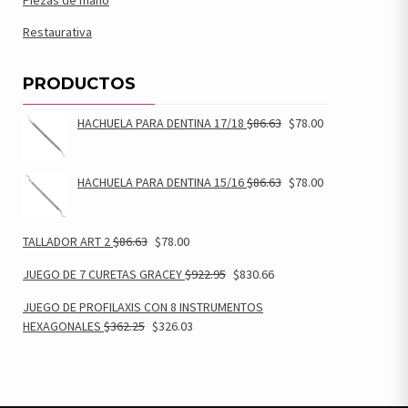
Piezas de mano
Restaurativa
PRODUCTOS
HACHUELA PARA DENTINA 17/18
$
86.63
$
78.00
HACHUELA PARA DENTINA 15/16
$
86.63
$
78.00
TALLADOR ART 2
$
86.63
$
78.00
JUEGO DE 7 CURETAS GRACEY
$
922.95
$
830.66
JUEGO DE PROFILAXIS CON 8 INSTRUMENTOS
HEXAGONALES
$
362.25
$
326.03