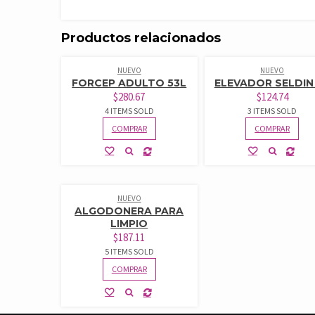
Productos relacionados
NUEVO
NUEVO
FORCEP ADULTO 53L
ELEVADOR SELDIN
$
280.67
$
124.74
4 ITEMS SOLD
3 ITEMS SOLD
COMPRAR
COMPRAR
NUEVO
ALGODONERA PARA
LIMPIO
$
187.11
5 ITEMS SOLD
COMPRAR