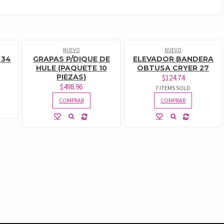
NUEVO
NUEVO
 34
GRAPAS P/DIQUE DE
ELEVADOR BANDERA
HULE (PAQUETE 10
OBTUSA CRYER 27
PIEZAS)
$
124.74
$
498.96
7 ITEMS SOLD
COMPRAR
COMPRAR